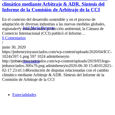
climático mediante Arbitraje & ADR. Síntesis del
Informe de la Comisión de Arbitraje de la CCI
En el contexto del desarrollo sostenible y en el proceso de
adaptación de diversas industrias a las nuevas medidas globales,
José María Beneyto
regionales y estatales sobre protección ambiental, la Cámara de
Comercio Internacional (CCI) publicó el Informe…
0 Comentarios
/
junio 30, 2020
https://jmbeneytoyasociados.com/wp-content/uploads/2020/04/ICC-
1024x597-1.png
597
1024
adminbeneyto
http://jmbeneytoyasociados.com/wp-content/uploads/2019/05/logo-
Asociados
jmbasociados-300x76.png
adminbeneyto
2020-06-30 15:40:01
2021-
02-17 23:41:14
Resolución de disputas relacionadas con el cambio
climático mediante Arbitraje & ADR. Síntesis del Informe de la
Comisión de Arbitraje de la CCI
Especialidades