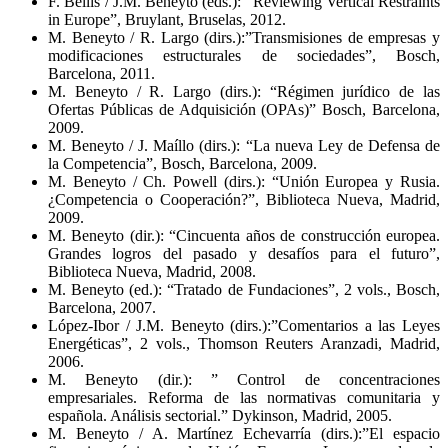
F. Bellis / J.M. Beneyto (eds.): “Reviewing Vertical Restraints
in Europe”, Bruylant, Bruselas, 2012.
M. Beneyto / R. Largo (dirs.):”Transmisiones de empresas y
modificaciones estructurales de sociedades”, Bosch,
Barcelona, 2011.
M. Beneyto / R. Largo (dirs.): “Régimen jurídico de las
Ofertas Públicas de Adquisición (OPAs)” Bosch, Barcelona,
2009.
M. Beneyto / J. Maíllo (dirs.): “La nueva Ley de Defensa de
la Competencia”, Bosch, Barcelona, 2009.
M. Beneyto / Ch. Powell (dirs.): “Unión Europea y Rusia.
¿Competencia o Cooperación?”, Biblioteca Nueva, Madrid,
2009.
M. Beneyto (dir.): “Cincuenta años de construcción europea.
Grandes logros del pasado y desafíos para el futuro”,
Biblioteca Nueva, Madrid, 2008.
M. Beneyto (ed.): “Tratado de Fundaciones”, 2 vols., Bosch,
Barcelona, 2007.
López-Ibor / J.M. Beneyto (dirs.):”Comentarios a las Leyes
Energéticas”, 2 vols., Thomson Reuters Aranzadi, Madrid,
2006.
M. Beneyto (dir.): ” Control de concentraciones
empresariales. Reforma de las normativas comunitaria y
española. Análisis sectorial.” Dykinson, Madrid, 2005.
M. Beneyto / A. Martínez Echevarría (dirs.):”El espacio