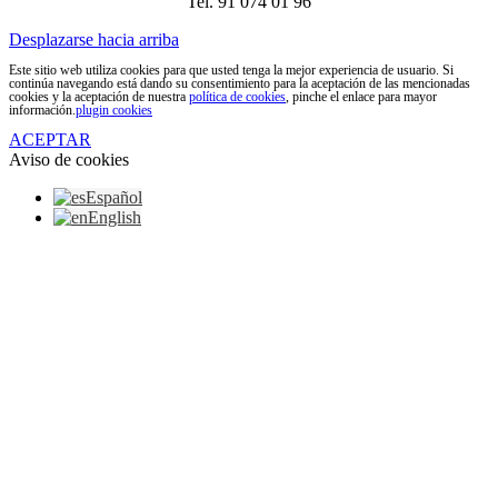
Tel. 91 074 01 96
Desplazarse hacia arriba
Este sitio web utiliza cookies para que usted tenga la mejor experiencia de usuario. Si
continúa navegando está dando su consentimiento para la aceptación de las mencionadas
cookies y la aceptación de nuestra
política de cookies
, pinche el enlace para mayor
información.
plugin cookies
ACEPTAR
Aviso de cookies
Español
English