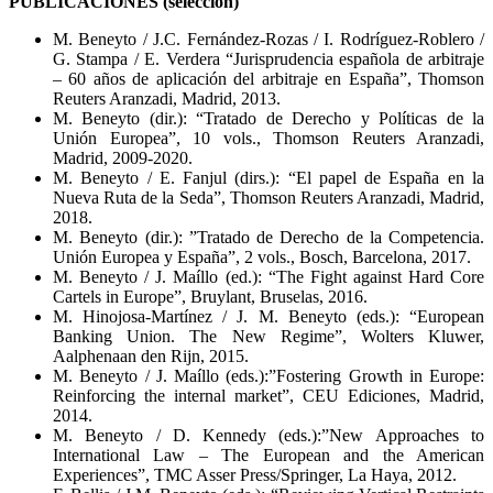
PUBLICACIONES (selección)
M. Beneyto / J.C. Fernández-Rozas / I. Rodríguez-Roblero /
G. Stampa / E. Verdera “Jurisprudencia española de arbitraje
– 60 años de aplicación del arbitraje en España”, Thomson
Reuters Aranzadi, Madrid, 2013.
M. Beneyto (dir.): “Tratado de Derecho y Políticas de la
Unión Europea”, 10 vols., Thomson Reuters Aranzadi,
Madrid, 2009-2020.
M. Beneyto / E. Fanjul (dirs.): “El papel de España en la
Nueva Ruta de la Seda”, Thomson Reuters Aranzadi, Madrid,
2018.
M. Beneyto (dir.): ”Tratado de Derecho de la Competencia.
Unión Europea y España”, 2 vols., Bosch, Barcelona, 2017.
M. Beneyto / J. Maíllo (ed.): “The Fight against Hard Core
Cartels in Europe”, Bruylant, Bruselas, 2016.
M. Hinojosa-Martínez / J. M. Beneyto (eds.): “European
Banking Union. The New Regime”, Wolters Kluwer,
Aalphenaan den Rijn, 2015.
M. Beneyto / J. Maíllo (eds.):”Fostering Growth in Europe:
Reinforcing the internal market”, CEU Ediciones, Madrid,
2014.
M. Beneyto / D. Kennedy (eds.):”New Approaches to
International Law – The European and the American
Experiences”, TMC Asser Press/Springer, La Haya, 2012.